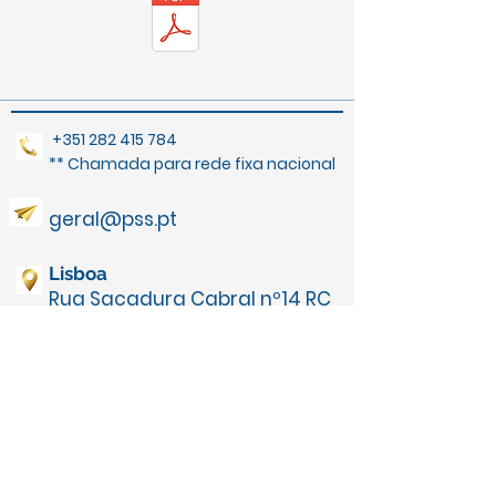
+351 282 415 784
** Chamada para rede fixa nacional
geral@pss.pt
Lisboa
Rua Sacadura Cabral nº14 RC
ESQ/
2720-508
Quinta do Borel -
Amadora,
Lisboa, Portugal
Algarve​
Rua dos Três Castelos, Lote B1,