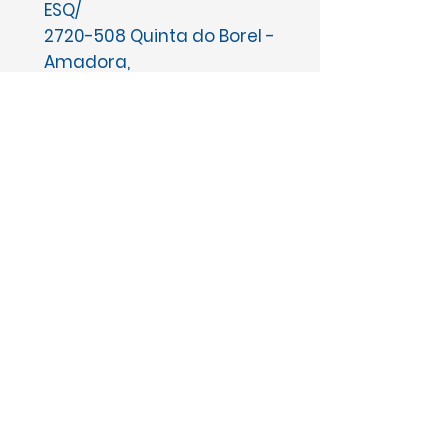
ESQ/
2720-508
Quinta do Borel -
Amadora,
Lisboa, Portugal
Algarve​
Rua dos Três Castelos, Lote B1,
Edifício Torre Verde, Piso 2, Loja 12,
Praia da Rocha
8500-353
Portimão
Os nossos Parceiros de Confiança: