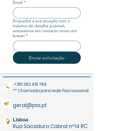
Email
*
Enquadre a sua situação com o
máximo de detalhe possível,
entraremos em contacto muito em
breve!
*
Enviar solicitação
+351 282 415 784
** Chamada para rede fixa nacional
geral@pss.pt
Lisboa
Rua Sacadura Cabral nº14 RC