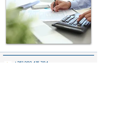
+351 282 415 784
** Chamada para rede fixa nacional
geral@pss.pt
Lisboa
Rua Sacadura Cabral nº14 RC
ESQ/
2720-508
Quinta do Borel -
Amadora,