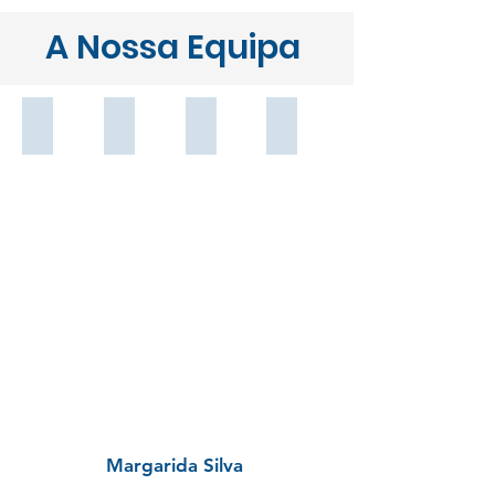
A Nossa Equipa
CEO e Fundadora
Consultoria de Gestão & Marketing
Contabilidade
Assessoria
Margarida
Cristina
Luís
Irene
Parra
Silva
Santos
Branco
da
Silva
Margarida Silva