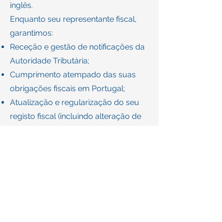
inglês.
Enquanto seu representante fiscal,
garantimos:
Receção e gestão de notificações da
Autoridade Tributária;
Cumprimento atempado das suas
obrigações fiscais em Portugal;
Atualização e regularização do seu
registo fiscal (incluindo alteração de
morada);
Apoio na obtenção ou recuperação
do seu NIF, quando necessário;
Esclarecimento de dúvidas e
articulação com a contabilidade,
sempre que aplicável.