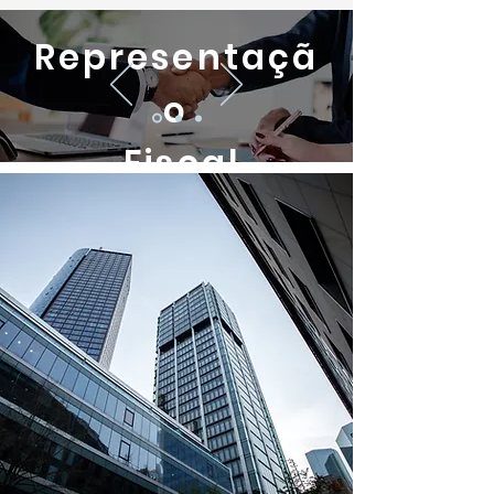
Representaçã
o
Fiscal
Acompanhamento
profissional ao longo do
ano.
Saiba Mais